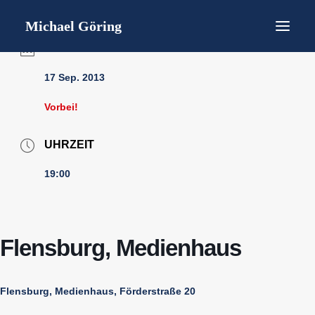
Startseite
Bücher
Michael Göring
Gedichtlesungen
Lebenslauf / short CV
DATUM
Interviews / Presse
Termine
17 Sep. 2013
Kontakt
Datenschutz
Vorbei!
Impressum
UHRZEIT
19:00
Flensburg, Medienhaus
Flensburg, Medienhaus, Förderstraße 20