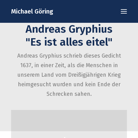
Startseite
Bücher
Michael Göring
Gedichtlesungen
Lebenslauf / short CV
Andreas Gryphius
Interviews / Presse
Termine
Kontakt
"Es ist alles eitel"
Datenschutz
Impressum
Andreas Gryphius schrieb dieses Gedicht
1637, in einer Zeit, als die Menschen in
unserem Land vom Dreißigjährigen Krieg
heimgesucht wurden und kein Ende der
Schrecken sahen.