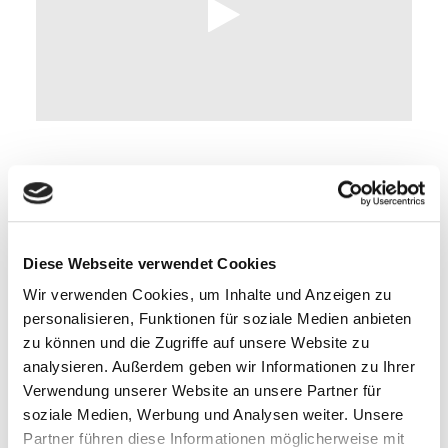
Hier in einer der heutigen Sprache angepassten Form:
Diese Webseite verwendet Cookies
Du siehst, wohin du siehst, nur Eitelkeit auf Erden.
Wir verwenden Cookies, um Inhalte und Anzeigen zu
Was dieser heute baut, reißt jener morgen ein:
personalisieren, Funktionen für soziale Medien anbieten
Wo jetzt noch Städte stehn, wird eine Wiese sein,
zu können und die Zugriffe auf unsere Website zu
Auf der ein Schäferskind wird spielen mit den Herden.
analysieren. Außerdem geben wir Informationen zu Ihrer
Verwendung unserer Website an unsere Partner für
Was jetzt noch prächtig blüht, soll bald zertreten werden.
soziale Medien, Werbung und Analysen weiter. Unsere
Was jetzt so pocht und trotzt, ist morgen Asch’ und Bein,
Partner führen diese Informationen möglicherweise mit
Nichts ist, das ewig sei, kein Erz, kein Marmorstein.