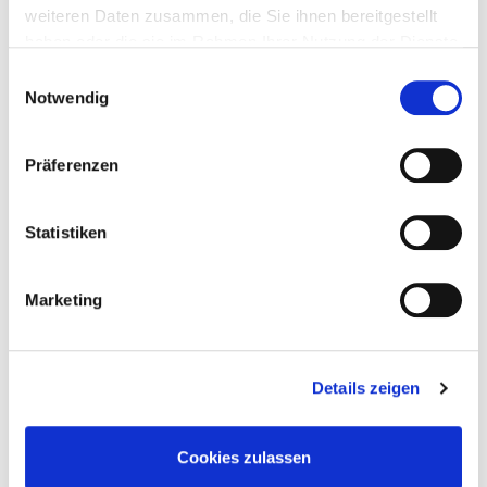
weiteren Daten zusammen, die Sie ihnen bereitgestellt
Jetzt lacht das Glück uns an, bald donnern die
haben oder die sie im Rahmen Ihrer Nutzung der Dienste
Beschwerden.
gesammelt haben.
Einwilligungsauswahl
Notwendig
Der hohen Taten Ruhm muss wie ein Traum vergehn.
Soll denn das Spiel der Zeit, der leichte Mensch, bestehn?
Ach! Was ist alles dies, was wir für köstlich achten,
Präferenzen
Als schlechte Nichtigkeit, als Schatten, Staub und Wind;
Statistiken
Als eine Wiesenblum’, die man nicht wieder find’t.
Noch will, was ewig ist, kein einzig Mensch betrachten!
Marketing
Und hier im Original des barocken Deutsch von 1637:
Details zeigen
Du sihst/ wohin du sihst nur Eitelkeit auff Erden.
Was dieser heute baut/ reist jener morgen ein:
Cookies zulassen
Wo itzund Städte stehn/ wird eine Wiesen seyn/