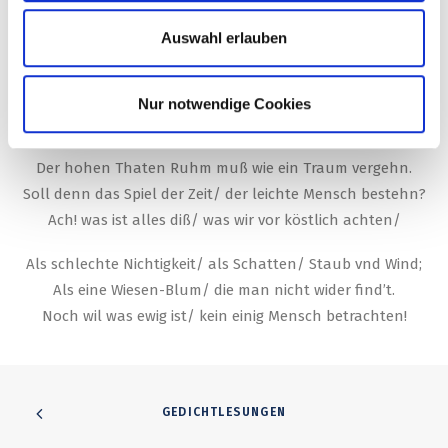
Auff der ein Schäfers-Kind wird spielen mit den Herden.
Auswahl erlauben
Was itzund prächtig blüht/ sol bald zutretten werden.
Was itzt so pocht vnd trotzt ist morgen Asch vnd Bein/
Nichts ist/ das ewig sey/ kein Ertz/ kein Marmorstein.
Nur notwendige Cookies
Itzt lacht das Glück vns an/ bald donnern die Beschwerden.
Der hohen Thaten Ruhm muß wie ein Traum vergehn.
Soll denn das Spiel der Zeit/ der leichte Mensch bestehn?
Ach! was ist alles diß/ was wir vor köstlich achten/
Als schlechte Nichtigkeit/ als Schatten/ Staub vnd Wind;
Als eine Wiesen-Blum/ die man nicht wider find’t.
Noch wil was ewig ist/ kein einig Mensch betrachten!
GEDICHTLESUNGEN