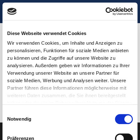
Startseite
Bücher
Michael Göring
Lesung
Gedichtlesungen
Lebenslauf / short CV
Interviews / Presse
Termine
Diese Webseite verwendet Cookies
Kontakt
Datenschutz
Wir verwenden Cookies, um Inhalte und Anzeigen zu
SEPTEMBER 2026
Impressum
personalisieren, Funktionen für soziale Medien anbieten
zu können und die Zugriffe auf unsere Website zu
analysieren. Außerdem geben wir Informationen zu Ihrer
Sep. 16 2026
Verwendung unserer Website an unsere Partner für
soziale Medien, Werbung und Analysen weiter. Unsere
LESUNG AUS „HOTEL
Partner führen diese Informationen möglicherweise mit
DELLBRÜCK“ IN
weiteren Daten zusammen, die Sie ihnen bereitgestellt
GROSSHANSDORF
haben oder die sie im Rahmen Ihrer Nutzung der Dienste
gesammelt haben.
Akademie Großhansdorf
Einwilligungsauswahl
Notwendig
Präferenzen