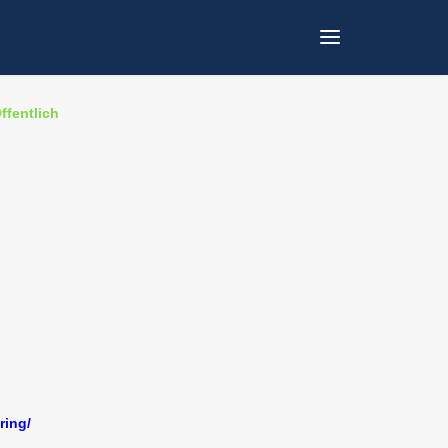
ABELS
ffentlich
ring/