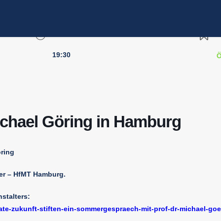
UHRZEIT
L
19:30
Ö
chael Göring in Hamburg
öring
ter – HfMT Hamburg.
nstalters:
te-zukunft-stiften-ein-sommergespraech-mit-prof-dr-michael-goe