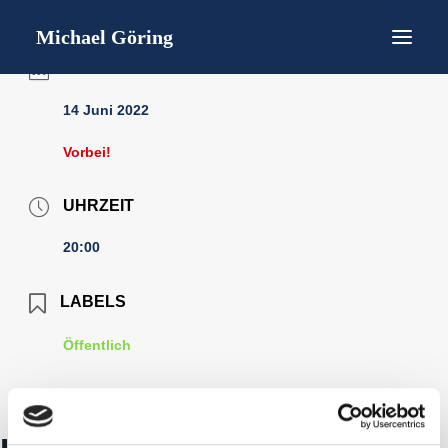
Startseite
Bücher
Michael Göring
Gedichtlesungen
Lebenslauf / short CV
DATUM
Interviews / Presse
Termine
14 Juni 2022
Kontakt
Datenschutz
Impressum
Vorbei!
UHRZEIT
20:00
LABELS
Öffentlich