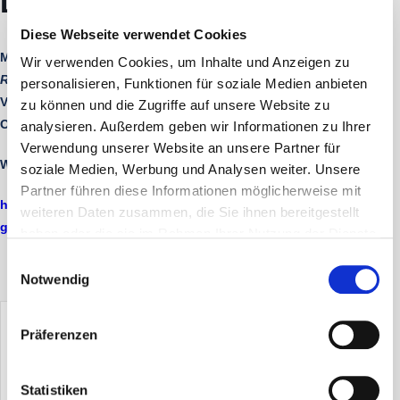
Lesung in Bielefeld
Diese Webseite verwendet Cookies
Michael Göring liest in der Stadtbibliothek aus
Dresden.
Wir verwenden Cookies, um Inhalte und Anzeigen zu
Roman einer Familie.
Frau Dr. Dagmar Nowitzki,
personalisieren, Funktionen für soziale Medien anbieten
Vorstandsvorsitzende der Literarischen Gesellschaft
zu können und die Zugriffe auf unsere Website zu
Ostwestfalen-Lippe, moderiert.
analysieren. Außerdem geben wir Informationen zu Ihrer
Verwendung unserer Website an unsere Partner für
Weitere Informationen auf dieser Internetseite:
soziale Medien, Werbung und Analysen weiter. Unsere
Partner führen diese Informationen möglicherweise mit
https://www.literaturhaus-bielefeld.de/lesung-michael-
weiteren Daten zusammen, die Sie ihnen bereitgestellt
goering-dresden
haben oder die sie im Rahmen Ihrer Nutzung der Dienste
gesammelt haben.
Einwilligungsauswahl
Notwendig
Präferenzen
TEILE DIESE VERANSTALTUNG
Statistiken