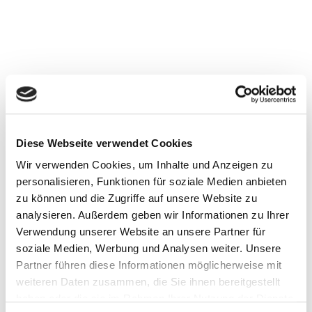
DER PERFEKTE
VORSTAND? - Titelthema in
DIE STIFTUNG
221001_Die_Stiftung_Ausgabe5
7. November 2022
Diese Webseite verwendet Cookies
Wir verwenden Cookies, um Inhalte und Anzeigen zu
personalisieren, Funktionen für soziale Medien anbieten
AUFRUF ZUR WAHRUNG
zu können und die Zugriffe auf unsere Website zu
DER MITTE - Gespräch mit
analysieren. Außerdem geben wir Informationen zu Ihrer
Verwendung unserer Website an unsere Partner für
Christoph Mecking
soziale Medien, Werbung und Analysen weiter. Unsere
Partner führen diese Informationen möglicherweise mit
https://michael-goering.com/wp-
weiteren Daten zusammen, die Sie ihnen bereitgestellt
content/uploads/2023/05/211229_M_Goering_S
haben oder die sie im Rahmen Ihrer Nutzung der Dienste
uS_Ausg0621.pdf