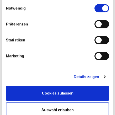
gesammelt haben.
Einwilligungsauswahl
29. Dezember 2021
Notwendig
Präferenzen
Statistiken
MICHAEL GÖRING.
"DRESDEN - ROMAN
EINER FAMILIE"
Marketing
Details zeigen
26. Juli 2021
Cookies zulassen
Auswahl erlauben
DRESDEN: ROMAN ÜBER