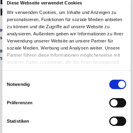
Lesung aus „Algund“ in
Diese Webseite verwendet Cookies
Hamburg-Ohlstedt
Wir verwenden Cookies, um Inhalte und Anzeigen zu
personalisieren, Funktionen für soziale Medien anbieten
zu können und die Zugriffe auf unsere Website zu
Michael Göring liest im Café zur Ohlstedter Apotheke aus
analysieren. Außerdem geben wir Informationen zu Ihrer
seinem neuen Roman “Algund”.
Verwendung unserer Website an unsere Partner für
soziale Medien, Werbung und Analysen weiter. Unsere
Weitere Informationen direkt beim Veranstalter, Tel. 040 333
Partner führen diese Informationen möglicherweise mit
103 13.
weiteren Daten zusammen, die Sie ihnen bereitgestellt
haben oder die sie im Rahmen Ihrer Nutzung der Dienste
gesammelt haben.
Einwilligungsauswahl
Notwendig
TEILE DIESE VERANSTALTUNG
Präferenzen
Statistiken