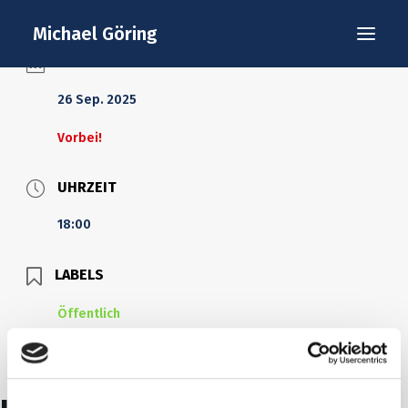
Startseite
Bücher
Michael Göring
Gedichtlesungen
Lebenslauf / short CV
DATUM
Interviews / Presse
Termine
26 Sep. 2025
Kontakt
Datenschutz
Impressum
Vorbei!
UHRZEIT
18:00
LABELS
Öffentlich