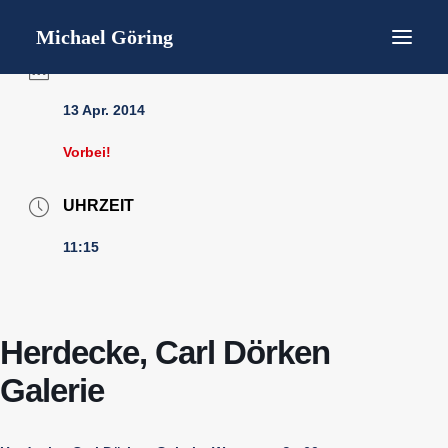
Startseite
Bücher
Michael Göring
Gedichtlesungen
Lebenslauf / short CV
DATUM
Interviews / Presse
Termine
13 Apr. 2014
Kontakt
Datenschutz
Impressum
Vorbei!
UHRZEIT
11:15
Herdecke, Carl Dörken
Galerie