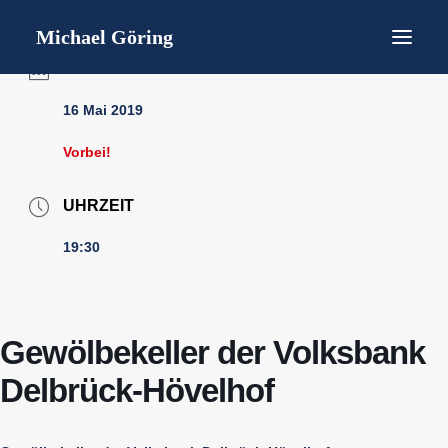
Startseite
Bücher
Michael Göring
Gedichtlesungen
Lebenslauf / short CV
DATUM
Interviews / Presse
Termine
16 Mai 2019
Kontakt
Datenschutz
Vorbei!
Impressum
UHRZEIT
19:30
Gewölbekeller der Volksbank
Delbrück-Hövelhof