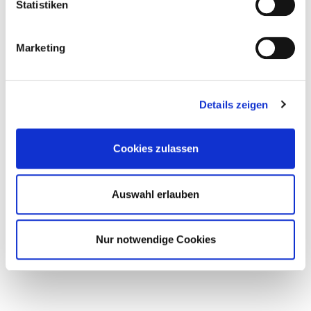
Statistiken
10. Februar 2021
Marketing
INTERVIEW "ENTSCHEIDER
Details zeigen
TREFFEN HAIDER"
Cookies zulassen
27. Januar 2021
Auswahl erlauben
Nur notwendige Cookies