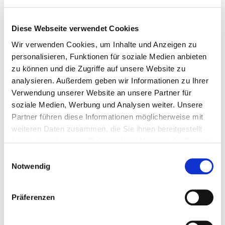
DER MITTE - Gespräch mit
Christoph Mecking
Diese Webseite verwendet Cookies
https://michael-goering.com/wp-
Wir verwenden Cookies, um Inhalte und Anzeigen zu
content/uploads/2023/05/211229_M_Goerin
personalisieren, Funktionen für soziale Medien anbieten
g_SuS_Ausg0621.pdf
zu können und die Zugriffe auf unsere Website zu
analysieren. Außerdem geben wir Informationen zu Ihrer
29. Dezember 2021
Verwendung unserer Website an unsere Partner für
soziale Medien, Werbung und Analysen weiter. Unsere
Partner führen diese Informationen möglicherweise mit
weiteren Daten zusammen, die Sie ihnen bereitgestellt
haben oder die sie im Rahmen Ihrer Nutzung der Dienste
STIFTUNGEN: DIE
gesammelt haben.
Einwilligungsauswahl
FREIHEITEN SIND ENORM
Notwendig
https://www.michael-
Präferenzen
goering.com/fileadmin/user_upload/21021
0_Stiftungen_Freiheiten_ZEIT_Onl.pdf