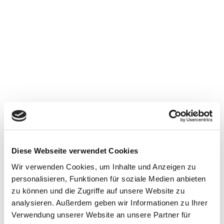
YACHTEN ALS EIN TRÄGER
TANKER
Hamburger Abendblatt
13. Juli 2009
DIE KLEINE STIFTUNG
Diese Webseite verwendet Cookies
Wir verwenden Cookies, um Inhalte und Anzeigen zu
Rotary Magazin
personalisieren, Funktionen für soziale Medien anbieten
zu können und die Zugriffe auf unsere Website zu
1. Juni 2009
analysieren. Außerdem geben wir Informationen zu Ihrer
Verwendung unserer Website an unsere Partner für