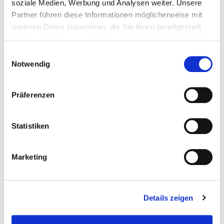
soziale Medien, Werbung und Analysen weiter. Unsere
Partner führen diese Informationen möglicherweise mit
weiteren Daten zusammen, die Sie ihnen bereitgestellt
DIE FINANZKRISE, DIE
haben oder die sie im Rahmen Ihrer Nutzung der Dienste
STIFTUNGEN UND DIE
gesammelt haben.
Einwilligungsauswahl
MUSEEN
Notwendig
Hamburger Abendblatt
Präferenzen
9. Mai 2009
Statistiken
Marketing
SELBST DIE KLEINSTE
STIFTUNG SETZT IMPULSE
Details zeigen
Hamburger Abendblatt